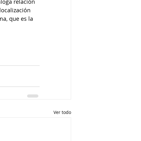
loga relación 
ocalización 
ma, que es la 
Ver todo