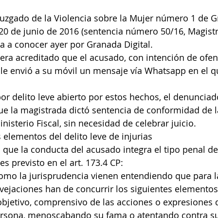
l Juzgado de la Violencia sobre la Mujer número 1 de 
20 de junio de 2016 (sentencia número 50/16, Magist
 a conocer ayer por Granada Digital.
era acreditado que el acusado, con intención de ofen
 le envió a su móvil un mensaje vía Whatsapp en el qu
 por delito leve abierto por estos hechos, el denuncia
ue la magistrada dictó sentencia de conformidad de l
inisterio Fiscal, sin necesidad de celebrar juicio.
 elementos del delito leve de injurias
 que la conducta del acusado integra el tipo penal del
es previsto en el art. 173.4 CP:
como la jurisprudencia vienen entendiendo que para l
s/vejaciones han de concurrir los siguientes elementos
objetivo, comprensivo de las acciones o expresiones 
persona, menoscabando su fama o atentando contra su