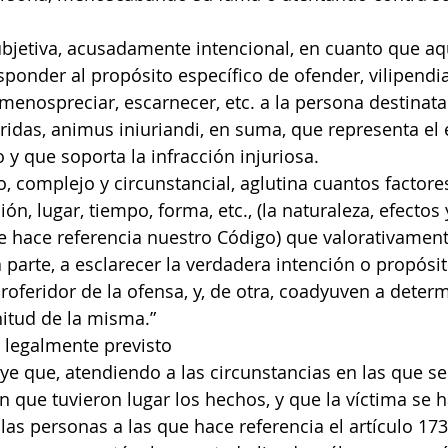
ubjetiva, acusadamente intencional, en cuanto que aqu
sponder al propósito específico de ofender, vilipendia
 menospreciar, escarnecer, etc. a la persona destinatar
eridas, animus iniuriandi, en suma, que representa el
o y que soporta la infracción injuriosa.
o, complejo y circunstancial, aglutina cuantos factore
ón, lugar, tiempo, forma, etc., (la naturaleza, efectos 
e hace referencia nuestro Código) que valorativamen
 parte, a esclarecer la verdadera intención o propósi
roferidor de la ofensa, y, de otra, coadyuven a determ
itud de la misma.”
legalmente previsto
ye que, atendiendo a las circunstancias en las que se
en que tuvieron lugar los hechos, y que la víctima se 
as personas a las que hace referencia el artículo 173