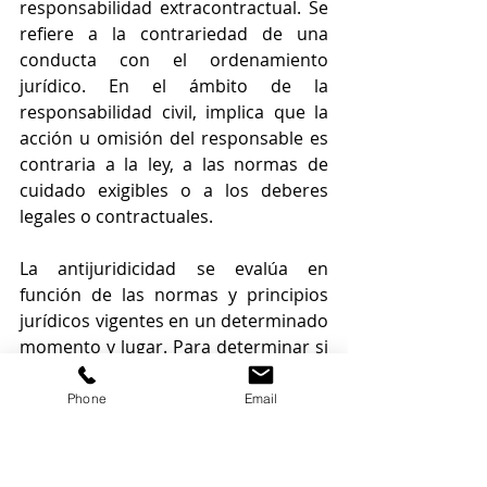
responsabilidad extracontractual. Se 
refiere a la contrariedad de una 
conducta con el ordenamiento 
jurídico. En el ámbito de la 
responsabilidad civil, implica que la 
acción u omisión del responsable es 
contraria a la ley, a las normas de 
cuidado exigibles o a los deberes 
legales o contractuales.
La antijuridicidad se evalúa en 
función de las normas y principios 
jurídicos vigentes en un determinado 
momento y lugar. Para determinar si 
una conducta es antijurídica, se 
analiza si está prohibida o restringida 
Phone
Email
por el ordenamiento jurídico o si 
viola los derechos de otra persona.