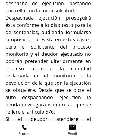
despacho de ejecución, bastando 
para ello con la mera solicitud. 
Despachada ejecución, proseguirá 
ésta conforme a lo dispuesto para la 
de sentencias, pudiendo formularse 
la oposición prevista en estos casos, 
pero el solicitante del proceso 
monitorio y el deudor ejecutado no 
podrán pretender ulteriormente en 
proceso ordinario la cantidad 
reclamada en el monitorio o la 
devolución de la que con la ejecución 
se obtuviere. Desde que se dicte el 
auto despachando ejecución la 
deuda devengará el interés a que se 
refiere el artículo 576. 
Si el deudor atendiere el 
requerimiento de pago, tan pronto 
como lo acredite, el Secretario 
Phone
Email