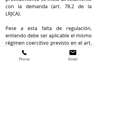
con la demanda (art. 78.2 de la 
LRJCA).
Pese a esta falta de regulación, 
entiendo debe ser aplicable el mismo 
régimen coercitivo previsto en el art. 
55 de la LRJCA, pero ¿qué sucede 
cuando la Administración, pese a la 
Phone
Email
previsión legal, no sólo no envía el 
expediente administrativo, sino que 
sigue tramitándolo hasta los días 
inmediatos al de la vista señalada en 
el Decreto del Letrado de la 
Administración de Justicia?
La situación, pese a lo excepcional 
que pueda parecer, es práctica 
habitual en muchas 