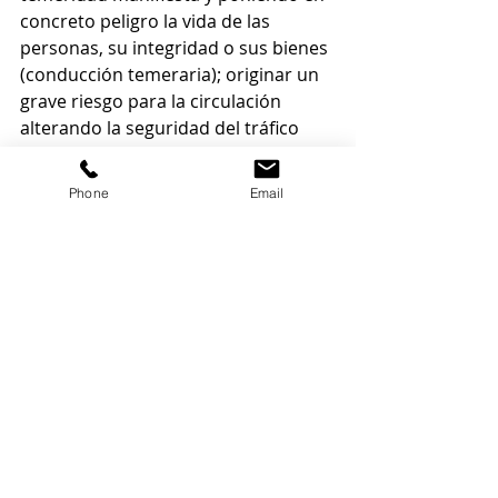
concreto peligro la vida de las 
personas, su integridad o sus bienes 
(conducción temeraria); originar un 
grave riesgo para la circulación 
alterando la seguridad del tráfico 
mediante la colocación en la vía de 
obstáculos imprevisibles, 
Phone
Email
derramamiento de sustancias 
deslizantes o inflamables, mutación 
o daño de la señalización o por 
cualquier otro medio; no restablecer 
la seguridad de la vía cuando haya 
obligación de hacerlo. 
De generalizarse el criterio de la 
fiscalía, indudablemente, muchos 
delitos contra la seguridad vial 
debieran ser archivados y todo el 
camino recorrido en torno a la 