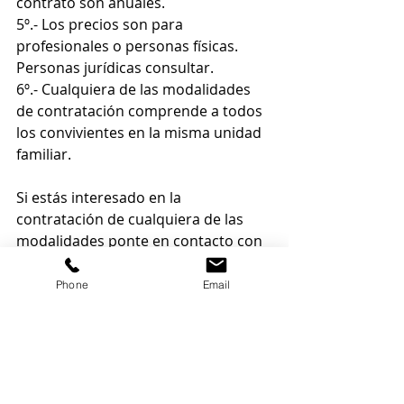
contrato son anuales.
5º.- Los precios son para 
profesionales o personas físicas. 
Personas jurídicas consultar.
6º.- Cualquiera de las modalidades 
de contratación comprende a todos 
los convivientes en la misma unidad 
familiar.
Si estás interesado en la 
contratación de cualquiera de las 
modalidades ponte en contacto con 
el despacho. Te informaremos 
detalladamente.
Phone
Email