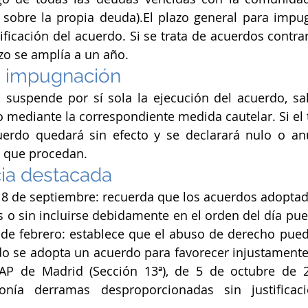
sobre la propia deuda).El plazo general para impug
ficación del acuerdo. Si se trata de acuerdos contrari
azo se amplía a un año.
a impugnación
suspende por sí sola la ejecución del acuerdo, sal
o mediante la correspondiente medida cautelar. Si el t
erdo quedará sin efecto y se declarará nulo o anul
s que procedan.
ia destacada
18 de septiembre: recuerda que los acuerdos adoptado
s o sin incluirse debidamente en el orden del día pued
 de febrero: establece que el abuso de derecho pued
 se adopta un acuerdo para favorecer injustamente 
SAP de Madrid (Sección 13ª), de 5 de octubre de 2
ía derramas desproporcionadas sin justificació