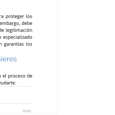
 proteger los 
 embargo, debe 
e legitimación 
 especializado 
 garantías los 
ieres 
 el proceso de 
yudarte.