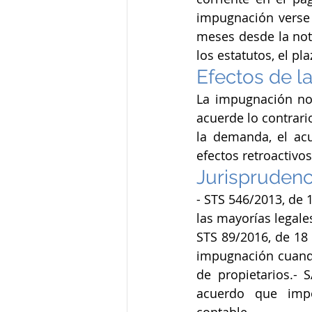
impugnación verse 
meses desde la noti
los estatutos, el pl
Efectos de l
La impugnación no 
acuerde lo contrari
la demanda, el acu
efectos retroactivo
Jurisprudenc
- STS 546/2013, de 
las mayorías legale
STS 89/2016, de 18
impugnación cuando
de propietarios.- 
acuerdo que impon