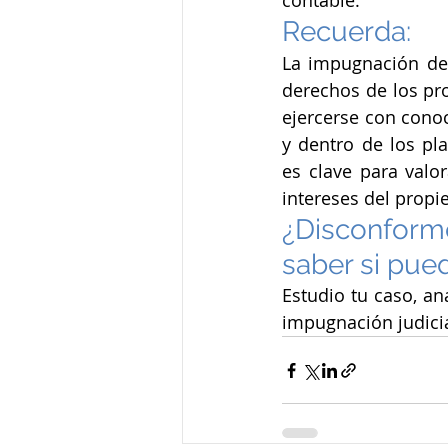
contable.
Recuerda:
La impugnación de 
derechos de los pro
ejercerse con conoc
y dentro de los pla
es clave para valo
intereses del propie
¿Disconforme
saber si pue
Estudio tu caso, an
impugnación judicia