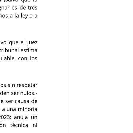
nar es de tres 
os a la ley o a 
vo que el juez 
ribunal estima 
able, con los 
s sin respetar 
en ser nulos.- 
e ser causa de 
a una minoría 
023: anula un 
n técnica ni 