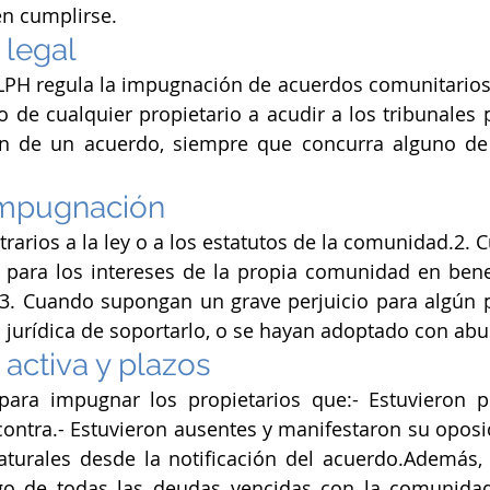
en cumplirse.
legal
a LPH regula la impugnación de acuerdos comunitarios.
 de cualquier propietario a acudir a los tribunales pa
n de un acuerdo, siempre que concurra alguno de l
impugnación
rarios a la ley o a los estatutos de la comunidad.2. C
 para los intereses de la propia comunidad en bene
.3. Cuando supongan un grave perjuicio para algún p
 jurídica de soportarlo, o se hayan adoptado con ab
 activa y plazos
para impugnar los propietarios que:- Estuvieron pr
contra.- Estuvieron ausentes y manifestaron su oposic
aturales desde la notificación del acuerdo.Además, 
go de todas las deudas vencidas con la comunidad 