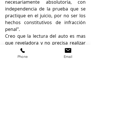
necesariamente absolutoria, con 
independencia de la prueba que se 
practique en el juicio, por no ser los 
hechos constitutivos de infracción 
penal". 
Creo que la lectura del auto es mas 
que reveladora y no precisa realizar 
ningún comentario. 
En medio, además de las víctimas, los 
Phone
Email
otros perjudicados serán los 
pequeños despachos de abogados 
que verán, irremediablemente, como 
muchos de los potenciales clientes, 
por falta de recursos económicos, 
aceptaran ridículas indemnizaciones 
con tal que no tener que litigar lo que 
supondrá una importante pérdida de 
clientes y, en consecuencia, de 
ingresos económicos. 