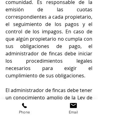
comunidad. Es responsable de la 
emisión de las cuotas 
correspondientes a cada propietario, 
el seguimiento de los pagos y el 
control de los impagos. En caso de 
que algún propietario no cumpla con 
sus obligaciones de pago, el 
administrador de fincas debe iniciar 
los procedimientos legales 
necesarios para exigir el 
cumplimiento de sus obligaciones.
El administrador de fincas debe tener 
un conocimiento amplio de la Ley de 
Propiedad Horizontal, así como de 
otras normativas relacionadas con la 
Phone
Email
gestión de comunidades de 
propietarios, como la normativa 
fiscal o de protección de datos. 