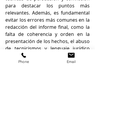
para destacar los puntos más 
relevantes. Además, es fundamental 
evitar los errores más comunes en la 
redacción del informe final, como la 
falta de coherencia y orden en la 
presentación de los hechos, el abuso 
de tecnicismos y lenguaje jurídico 
complejo, la falta de argumentación 
Phone
Email
sólida y consistente, la falta de 
persuasión y capacidad de 
convicción, y la inclusión de pruebas 
o argumentos irrelevantes.
En resumen, el informe final de juicio 
ordinario es una herramienta 
esencial en el proceso judicial, que 
debe ser redactada con cuidado y 
precisión para lograr una sentencia 