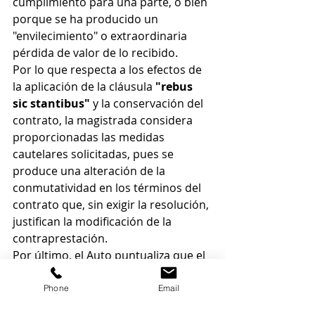
cumplimiento para una parte, o bien 
porque se ha producido un 
"envilecimiento" o extraordinaria 
pérdida de valor de lo recibido.
Por lo que respecta a los efectos de 
la aplicación de la cláusula 
"rebus 
sic stantibus" 
y la conservación del 
contrato, la magistrada considera 
proporcionadas las medidas 
cautelares solicitadas, pues se 
produce una alteración de la 
conmutatividad en los términos del 
contrato que, sin exigir la resolución, 
justifican la modificación de la 
contraprestación.
Por último, el Auto puntualiza que el 
cierre como consecuencia de una 
pandemia cae fuera del ámbito de 
Phone
Email
control del propietario respecto de 