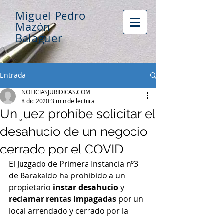
Miguel Pedro
Mazón
Balaguer
Entrada
NOTICIASJURIDICAS.COM
8 dic 2020
3 min de lectura
Un juez prohíbe solicitar el
desahucio de un negocio
cerrado por el COVID
El Juzgado de Primera Instancia nº3 
de Barakaldo ha prohibido a un 
propietario
 instar desahucio
 y 
reclamar rentas impagadas 
por un 
local arrendado y cerrado por la 