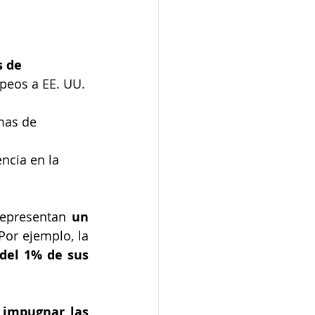
s de 
opeos a EE. UU. 
mas de 
encia en la 
epresentan 
un 
or ejemplo, la 
el 1% de sus 
 impugnar las 