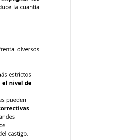
uce la cuantía 
A pesar de su solidez teórica, el régimen sancionador del RGPD enfrenta diversos 
ás estrictos 
 el nivel de 
nes pueden 
correctivas
.
andes 
os 
el castigo.