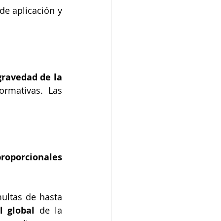
e aplicación y 
gravedad de la 
rmativas. Las 
roporcionales 
: Pueden ser sancionadas con multas de hasta 
 global
 de la 