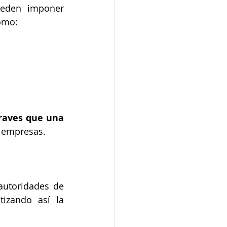
Además de las multas económicas, las autoridades de control pueden imponer 
como:
aves que una 
s empresas.
autoridades de 
izando así la 