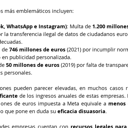
os más emblemáticos incluyen:
k, WhatsApp e Instagram)
: Multa de 
1.200 millone
or la transferencia ilegal de datos de ciudadanos eur
adecuadas.
 de 
746 millones de euros
 (2021) por incumplir nor
 en publicidad personalizada.
de 
50 millones de euros
 (2019) por falta de transpar
os personales.
ciones pueden parecer elevadas, en muchos casos r
ficante
 de los ingresos anuales de estas empresas. P
lones de euros impuesta a Meta equivale a 
menos d
 lo que pone en duda su 
eficacia disuasoria
.
ndes empresas cuentan con 
recursos legales para