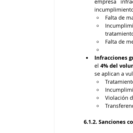
empresa infra
incumplimiento
Falta de m
Incumplimi
tratamient
Falta de m
Infracciones g
el 
4% del volu
se aplican a v
Tratamiento
Incumplimie
Violación d
Transferenc
6.1.2. Sanciones c