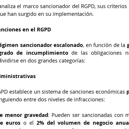
analiza el marco sancionador del RGPD, sus criterios d
que han surgido en su implementación.
sanciones en el RGPD
égimen sancionador escalonado
, en función de la 
grado de incumplimiento
 de las obligaciones no
vidirse en dos grandes categorías:
dministrativas
 RGPD establece un sistema de sanciones económicas 
p
tinguiendo entre dos niveles de infracciones:
de menor gravedad
de euros
 o el 
2% del volumen de negocio anual