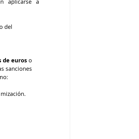
n aplicarse a 
o del 
s de euros
 o 
as sanciones 
mo:
imización.