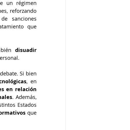
ce un régimen 
es, reforzando 
de sanciones 
atamiento que 
mbién 
disuadir 
ersonal.
ebate. Si bien 
cnológicas
, en 
es en relación 
nales
. Además, 
tintos Estados 
normativos
 que 