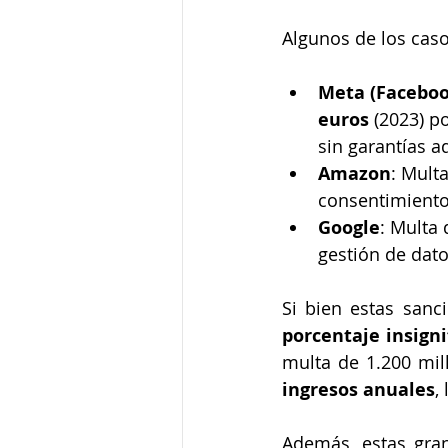
Algunos de los cas
Meta (Faceboo
euros
 (2023) p
sin garantías 
Amazon
: Multa
consentimiento
Google
: Multa 
gestión de dat
Si bien estas san
porcentaje insigni
multa de 1.200 mil
ingresos anuales
,
Además, estas gra