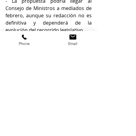
- La propuesta podría llegar al 
Consejo de Ministros a mediados de 
febrero, aunque su redacción no es 
definitiva y dependerá de la 
evolución del recorrido legislativo. 
Phone
Email
(fuente: 
Expansión.com
)
Entradas recientes
Ver todo